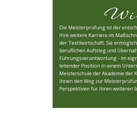
Wir bi
Die Meisterprüfung ist der entsch
Ihre weitere Karriere im Maßsch
der Textilwirtschaft. Sie ermöglic
beruflichen Aufstieg und Überna
Führungsverantwortung - im eign
leitender Position in einem Unte
Meisterschule der Akademie der 
Ihnen den Weg zur Meisterprüfun
Perspektiven für Ihren weiteren b