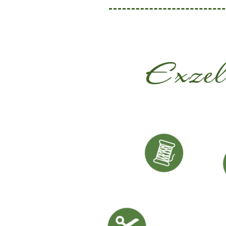
Exzel