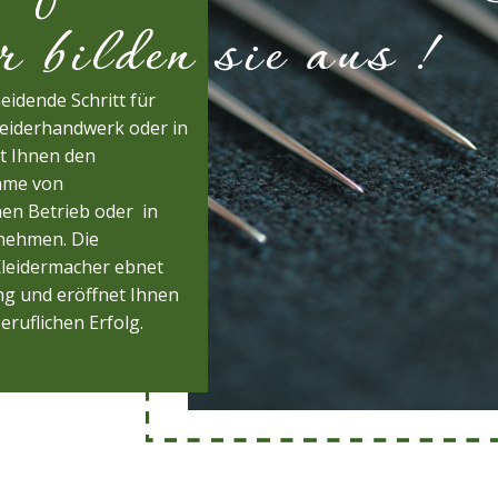
lden sie aus !
eidende Schritt für
neiderhandwerk oder in
ht Ihnen den
hme von
en Betrieb oder in
rnehmen. Die
Kleidermacher ebnet
g und eröffnet Ihnen
eruflichen Erfolg.