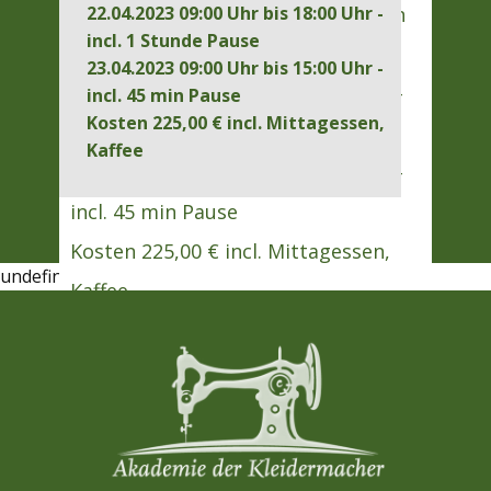
Uhr- Zusammenfinden, Besprechen
22.04.2023 09:00 Uhr bis 18:00 Uhr -
incl. 1 Stunde Pause
und Planen.
23.04.2023 09:00 Uhr bis 15:00 Uhr -
10.06.2023 09:00 Uhr bis 18:00 Uhr -
incl. 45 min Pause
Kosten 225,00 € incl. Mittagessen,
incl. 1 Stunde Pause
Kaffee
11.06.2023 09:00 Uhr bis 15:00 Uhr -
incl. 45 min Pause
Kosten 225,00 € incl. Mittagessen,
undefined
Kaffee
Abschluss Zertifikat
Ort Akademie der Kleidermacher
Beginn / Ende 25.08 bis 27.08.2023
Zeiten 2508.2023 16:00 Uhr bis 20: 00