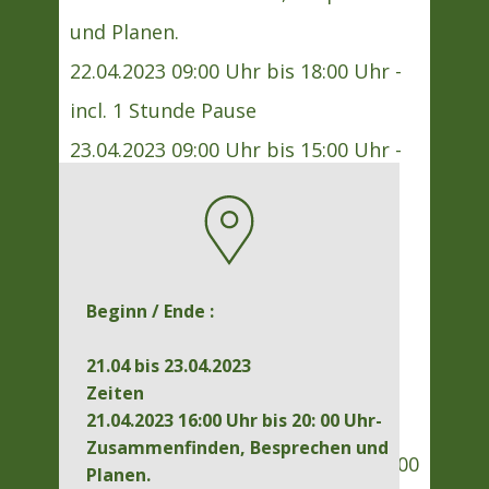
und Planen.
22.04.2023 09:00 Uhr bis 18:00 Uhr -
incl. 1 Stunde Pause
23.04.2023 09:00 Uhr bis 15:00 Uhr -
incl. 45 min Pause
Kosten 225,00 € incl. Mittagessen,
Kaffee
Beginn / Ende :
Abschluss Zertifikat
21.04 bis 23.04.2023
Ort Akademie der Kleidermacher
Zeiten
21.04.2023 16:00 Uhr bis 20: 00 Uhr-
Beginn / Ende 09.06 bis 11.06.2023
Zusammenfinden, Besprechen und
Zeiten 09.06.2023 16:00 Uhr bis 20: 00
Planen.